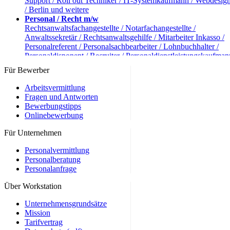
Support / Roll out Techniker / IT-Systemkaufmann / Webdesig
/ Berlin und weitere
Personal / Recht m/w
Rechtsanwaltsfachangestellte / Notarfachangestellte /
Anwaltssekretär / Rechtsanwaltsgehilfe / Mitarbeiter Inkasso /
Personalreferent / Personalsachbearbeiter / Lohnbuchhalter /
Personaldisponent / Recruiter / Personaldienstleistungskaufman
Berlin und weitere
Für Bewerber
Reise und Tourismus m/w
Reiseverkehrskaufmann / Kaufmann Tourismus und Freizeit /
Arbeitsvermittlung
Hotelkaufmann / Hotelfachmann / Servicekraft / Webtravel Age
Fragen und Antworten
/ Servicekräfte / Berlin und weitere
Bewerbungstipps
andere Berufe m/w
Onlinebewerbung
Industriekaufmann / Verlagskaufmann / Einkäufer /
Immobilienkaufmann / Speditionskaufmann / Mediengestalter /
Für Unternehmen
Werbekaufmann / Medienkaufmann / Berlin und weitere
Personalvermittlung
Personalberatung
Personalanfrage
Über Workstation
Unternehmensgrundsätze
Mission
Tarifvertrag