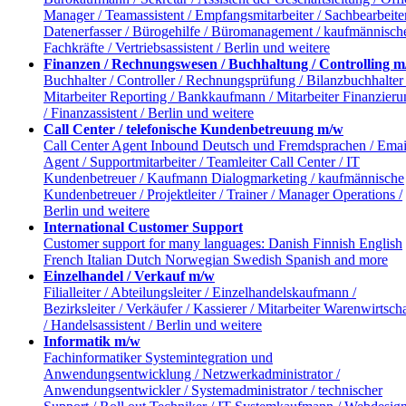
Manager / Teamassistent / Empfangsmitarbeiter / Sachbearbeiter
Datenerfasser / Bürogehilfe / Büromanagement / kaufmännisch
Fachkräfte / Vertriebsassistent / Berlin und weitere
Finanzen / Rechnungswesen / Buchhaltung / Controlling 
Buchhalter / Controller / Rechnungsprüfung / Bilanzbuchhalter 
Mitarbeiter Reporting / Bankkaufmann / Mitarbeiter Finanzieru
/ Finanzassistent / Berlin und weitere
Call Center / telefonische Kundenbetreuung m/w
Call Center Agent Inbound Deutsch und Fremdsprachen / Emai
Agent / Supportmitarbeiter / Teamleiter Call Center / IT
Kundenbetreuer / Kaufmann Dialogmarketing / kaufmännische
Kundenbetreuer / Projektleiter / Trainer / Manager Operations /
Berlin und weitere
International Customer Support
Customer support for many languages: Danish Finnish English
French Italian Dutch Norwegian Swedish Spanish and more
Einzelhandel / Verkauf m/w
Filialleiter / Abteilungsleiter / Einzelhandelskaufmann /
Bezirksleiter / Verkäufer / Kassierer / Mitarbeiter Warenwirtscha
/ Handelsassistent / Berlin und weitere
Informatik m/w
Fachinformatiker Systemintegration und
Anwendungsentwicklung / Netzwerkadministrator /
Anwendungsentwickler / Systemadministrator / technischer